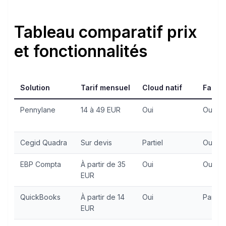
Tableau comparatif prix
et fonctionnalités
Solution
Tarif mensuel
Cloud natif
Factur
Pennylane
14 à 49 EUR
Oui
Oui
Cegid Quadra
Sur devis
Partiel
Oui
EBP Compta
À partir de 35
Oui
Oui
EUR
QuickBooks
À partir de 14
Oui
Partiel
EUR