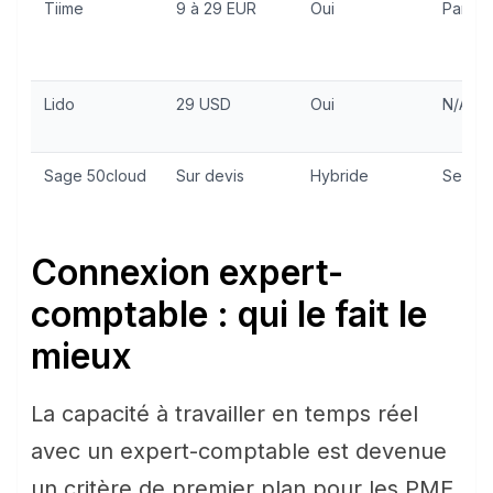
Tiime
9 à 29 EUR
Oui
Partiel
Lido
29 USD
Oui
N/A
Sage 50cloud
Sur devis
Hybride
Selon 
Connexion expert-
comptable : qui le fait le
mieux
La capacité à travailler en temps réel
avec un expert-comptable est devenue
un critère de premier plan pour les PME.