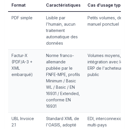
Format
Caractéristiques
Cas d'usage typiqu
PDF simple
Lisible par
Petits volumes, dépôt
l'humain, aucun
manuel ponctuel
traitement
automatique des
données
Factur-X
Norme franco-
Volumes moyens,
(PDF/A-3 +
allemande
intégration avec les
XML
publiée par le
ERP de l'acheteur
embarqué)
FNFE-MPE, profils
public
Minimum / Basic
WL / Basic / EN
16931 / Extended,
conforme EN
16931
UBL Invoice
Standard XML de
EDI, interconnexion
2.1
l'OASIS, adopté
multi-pays