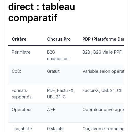
direct : tableau
comparatif
Critère
Chorus Pro
PDP (Plateforme Dématé
Périmètre
B2G
B2B ; B2G via le PPF
uniquement
Coût
Gratuit
Variable selon opérateur
Formats
PDF, Factur-X,
Factur-X, UBL 2.1, CII
supportés
UBL 2.1, CII
Opérateur
AIFE
Opérateur privé agréé D
Traçabilité
9 statuts
Oui, avec e-reporting PP