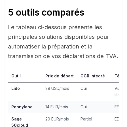
5 outils comparés
Le tableau ci-dessous présente les
principales solutions disponibles pour
automatiser la préparation et la
transmission de vos déclarations de TVA.
Outil
Prix de départ
OCR intégré
Télét
Lido
29 USD/mois
Oui
Via ex
struct
Pennylane
14 EUR/mois
Oui
EFI nat
Sage
29 EUR/mois
Partiel
EDI-TV
50cloud