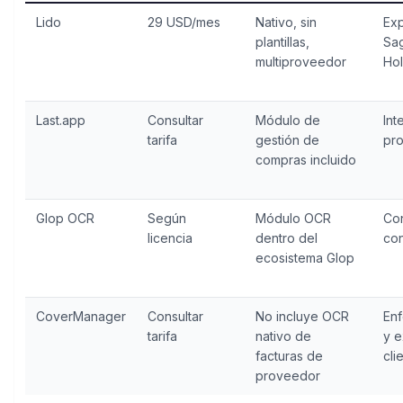
Lido
29 USD/mes
Nativo, sin
Exp
plantillas,
Sag
multiproveedor
Ho
Last.app
Consultar
Módulo de
Int
tarifa
gestión de
pro
compras incluido
Glop OCR
Según
Módulo OCR
Co
licencia
dentro del
con
ecosistema Glop
CoverManager
Consultar
No incluye OCR
En
tarifa
nativo de
y e
facturas de
cli
proveedor