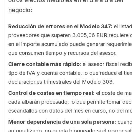
otros efectos medibles en el día a día del
negocio:
Reducción de errores en el Modelo 347:
el list
proveedores que superen 3.005,06 EUR requiere da
en el importe acumulado puede generar requerimien
que consumen tiempo y recursos del asesor.
Cierre contable más rápido:
el asesor fiscal reci
tipo de IVA y cuenta contable, lo que reduce el ti
declaraciones trimestrales del Modelo 303.
Control de costes en tiempo real:
el coste de mat
cada albarán procesado, lo que permite tomar deci
escandallos con datos del mes en curso, no del mes
Menor dependencia de una sola persona:
cuand
automatizado, no queda bloqueado si el responsab