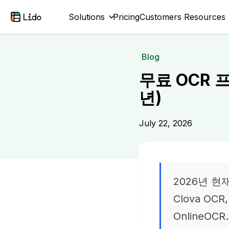
Solutions
Pricing
Customers
Resources
Blog
무료 OCR 
년)
July 22, 2026
2026년 현
Clova OCR,
OnlineOCR