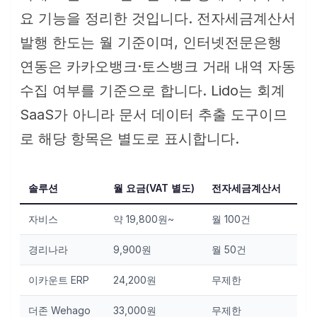
요 기능을 정리한 것입니다. 전자세금계산서
발행 한도는 월 기준이며, 인터넷전문은행
연동은 카카오뱅크·토스뱅크 거래 내역 자동
수집 여부를 기준으로 합니다. Lido는 회계
SaaS가 아니라 문서 데이터 추출 도구이므
로 해당 항목은 별도로 표시합니다.
솔루션
월 요금(VAT 별도)
전자세금계산서
카드
자비스
약 19,800원~
월 100건
지
경리나라
9,900원
월 50건
지
이카운트 ERP
24,200원
무제한
지
더존 Wehago
33,000원
무제한
지