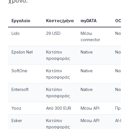
χρόνο.
Εργαλείο
Κόστος/μήνα
myDATA
OCR
Lido
29 USD
Μέσω
Ναι
connector
Epsilon Net
Κατόπιν
Native
Ναι
προσφοράς
SoftOne
Κατόπιν
Native
Ναι
προσφοράς
Entersoft
Κατόπιν
Native
Ναι
προσφοράς
Yooz
Από 300 EUR
Μέσω API
Προχω
Esker
Κατόπιν
Μέσω API
AI-bas
προσφοράς