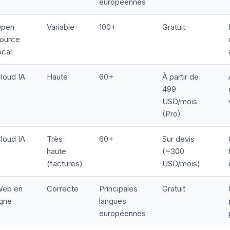
européennes
Open
Variable
100+
Gratuit
ource
ocal
loud IA
Haute
60+
À partir de
499
USD/mois
(Pro)
loud IA
Très
60+
Sur devis
haute
(~300
(factures)
USD/mois)
eb en
Correcte
Principales
Gratuit
igne
langues
européennes