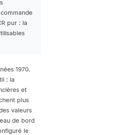
es
de commande
R pur : la
ilisables
nnées 1970.
l : la
ncières et
rchent plus
 des valeurs
bleau de bord
nfiguré le