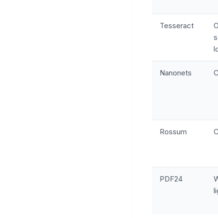
Tesseract
s
l
Nanonets
C
Rossum
C
PDF24
W
l