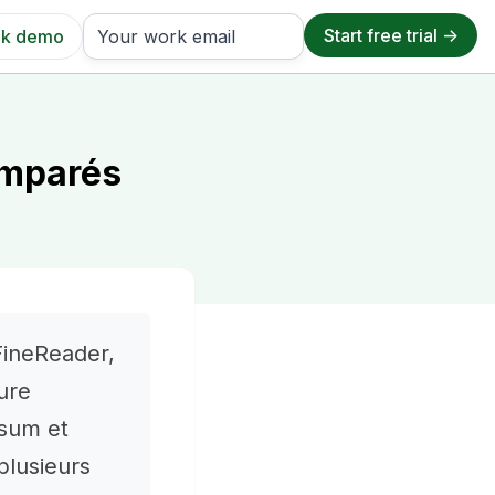
k demo
comparés
FineReader,
ure
ssum et
plusieurs