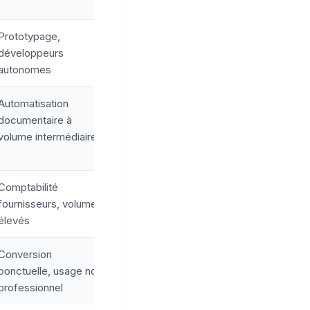
Prototypage,
développeurs
autonomes
Automatisation
documentaire à
volume intermédiaire
Comptabilité
fournisseurs, volumes
élevés
Conversion
ponctuelle, usage non
professionnel