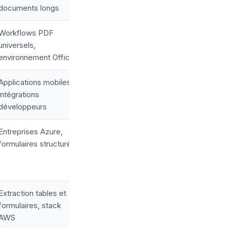
documents longs
Workflows PDF
universels,
environnement Office
Applications mobiles,
intégrations
développeurs
Entreprises Azure,
formulaires structurés
Extraction tables et
formulaires, stack
AWS