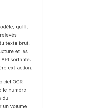
dèle, qui lit
relevés
u texte brut,
ucture et les
 API sortante.
re extraction.
giciel OCR
ne le numéro
m du
ur un volume