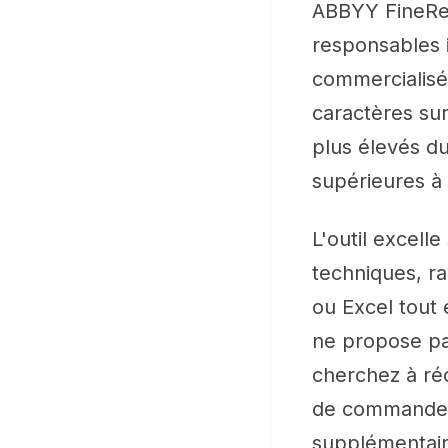
ABBYY FineRead
responsables 
commercialisé
caractères sur
plus élevés d
supérieures à
L'outil excell
techniques, r
ou Excel tout
ne propose pas
cherchez à ré
de commande 
supplémentair