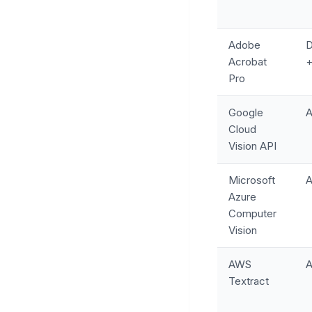
Adobe
D
Acrobat
+
Pro
Google
A
Cloud
Vision API
Microsoft
A
Azure
Computer
Vision
AWS
A
Textract