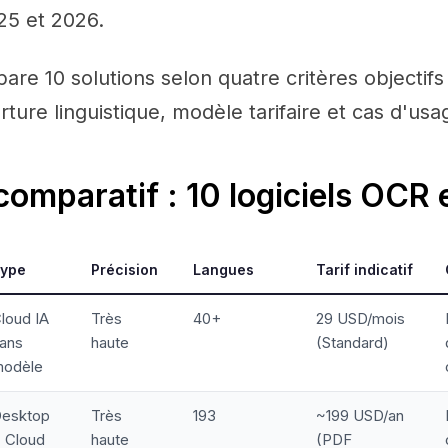
5 et 2026.
re 10 solutions selon quatre critères objectifs 
rture linguistique, modèle tarifaire et cas d'usag
comparatif : 10 logiciels OCR
ype
Précision
Langues
Tarif indicatif
loud IA
Très
40+
29 USD/mois
ans
haute
(Standard)
odèle
esktop
Très
193
~199 USD/an
 Cloud
haute
(PDF