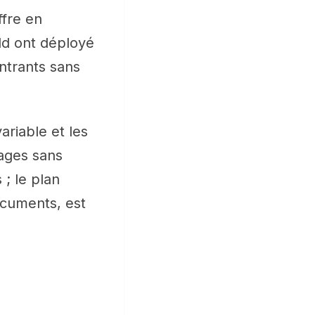
ffre en
ld ont déployé
ntrants sans
riable et les
pages sans
; le plan
ocuments, est