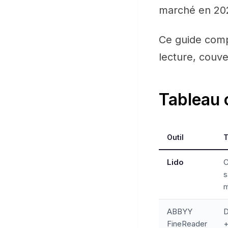
marché en 202
Ce guide compa
lecture, couve
Tableau 
Outil
T
Lido
C
s
m
ABBYY
D
FineReader
+