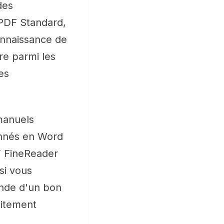
des
 PDF Standard,
onnaissance de
re parmi les
es
 manuels
annés en Word
Y FineReader
si vous
nde d'un bon
itement