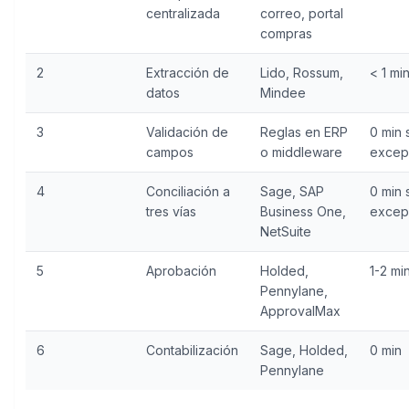
centralizada
correo, portal
compras
2
Extracción de
Lido, Rossum,
< 1 mi
datos
Mindee
3
Validación de
Reglas en ERP
0 min 
campos
o middleware
excep
4
Conciliación a
Sage, SAP
0 min 
tres vías
Business One,
excep
NetSuite
5
Aprobación
Holded,
1-2 mi
Pennylane,
ApprovalMax
6
Contabilización
Sage, Holded,
0 min
Pennylane