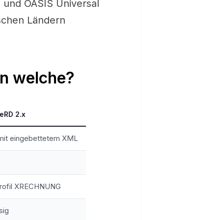
, und OASIS Universal
ischen Ländern
n welche?
eRD 2.x
mit eingebettetem XML
Profil XRECHNUNG
sig