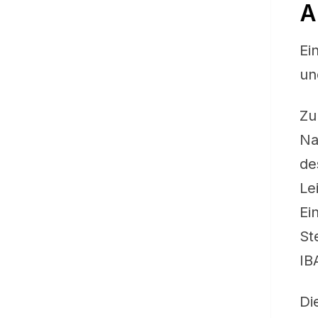
A
Ei
un
Zu
Na
de
Le
Ei
St
IB
Di