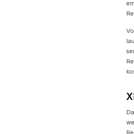
em
Re
Vo
la
se
Re
ko
X
Da
we
Re