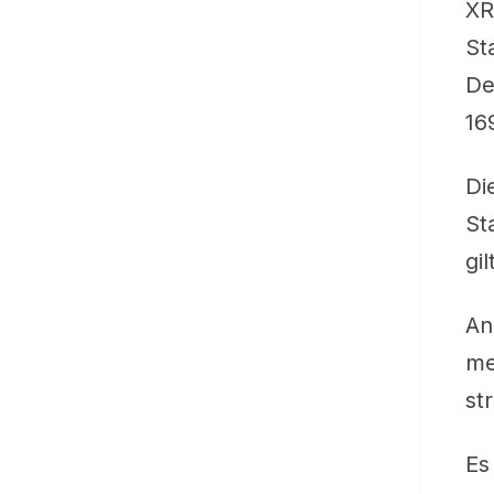
XR
St
De
16
Di
St
gi
An
me
st
Es