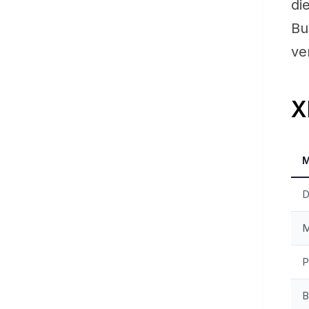
di
Bu
ver
X
M
D
M
P
B