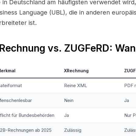
e in Deutschland am häufigsten verwendet wird
siness Language (UBL), die in anderen europä
breiteter ist.
Rechnung vs. ZUGFeRD: Wan
erkmal
XRechnung
ZUGF
ateiformat
Reine XML
PDF 
enschenlesbar
Nein
Ja
flicht für Bundesbehörden
Ja
Nur 
2B-Rechnungen ab 2025
Zulässig
Zuläs