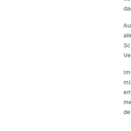
da
Au
al
Sc
Ve
Im
mü
em
me
de