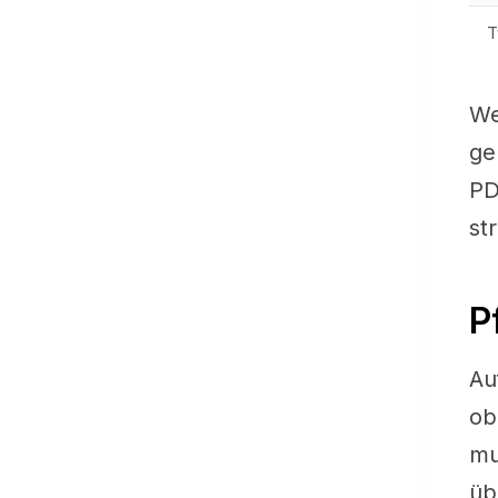
T
We
ge
PD
st
P
Au
ob
mu
üb