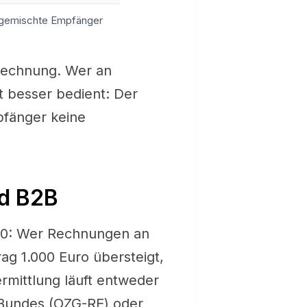
 gemischte Empfänger
Rechnung. Wer an
t besser bedient: Der
pfänger keine
nd B2B
20: Wer Rechnungen an
ag 1.000 Euro übersteigt,
rmittlung läuft entweder
 Bundes (OZG-RE) oder